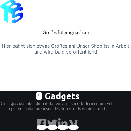
Zum
Inhalt
springen
Großes kündigt sich an
Hier bahnt sich etwas Großes an! Unser Shop ist in Arbeit
und wird bald veröffentlicht!
Cras gravida bibendum dolor eu varius morbi fermentum velit
eget vehicula lorem sodales donec quis volutpat orci.